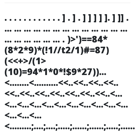
. . . . . . . . . . . . ] . ] . ] ] ] ] ]. ] ]] .
... ... ... ... ... ... ... ... ... ... ... ... ...
... ... ... ... ... ... . )>')==84*
(8*2*9)*(!1//t2/1)#=87)
(<<+>/(1>
(10)=94*1*0*!$9*27))...
<........<..........<<..<<..<<..<<..
<<..<<..<<..<<..<<..<<..<<..<...
<...<...<...<...<...<...<...<...<...<...
<...<...<...
<.........;....;....;.....;......;......;.....;......